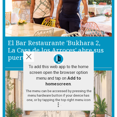
El Bar Restaurante 'Bukhara 2,
La Casa de los Arroces' abre sus
puertas en Benavente
To add this web app to the home
screen open the browser option
menu and tap on
Add to
homescreen
.
The menu can be accessed by pressing the
menu hardware button if your device has
one, or by tapping the top right menu icon
.