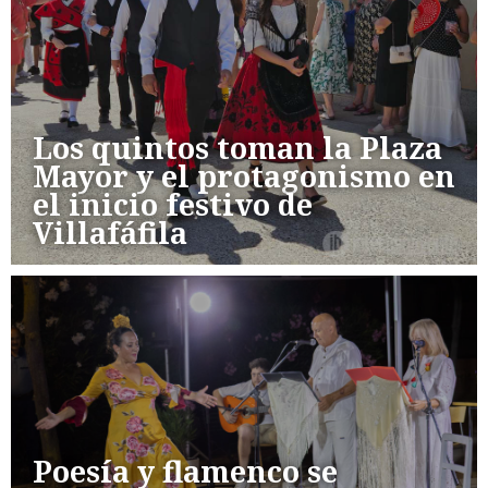
Los quintos toman la Plaza
Mayor y el protagonismo en
el inicio festivo de
Villafáfila
Poesía y flamenco se