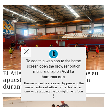
To add this web app to the home
screen open the browser option
El Atlético Benavente mantiene su
menu and tap on
Add to
homescreen
.
apuesta por la cantera también
The menu can be accessed by pressing the
durante el verano
menu hardware button if your device has
one, or by tapping the top right menu icon
.