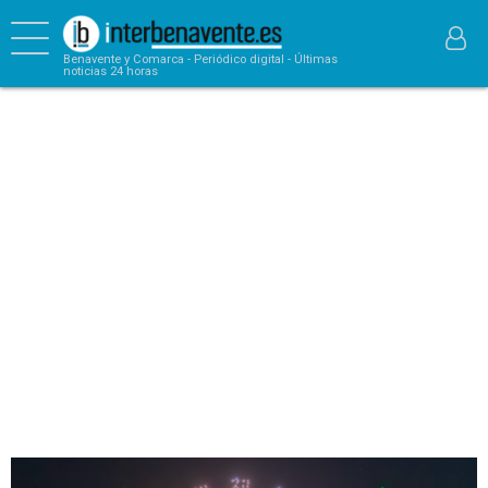
Benavente y Comarca - Periódico digital - Últimas
noticias 24 horas